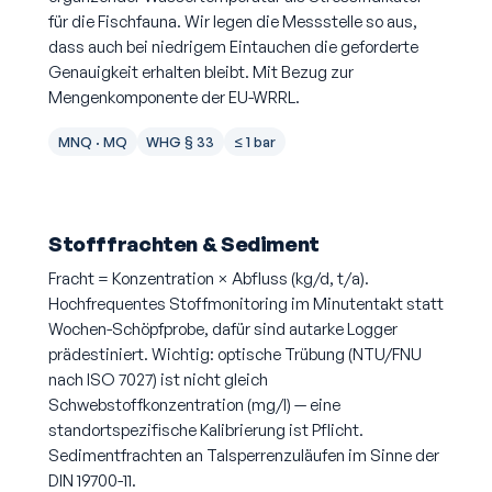
für die Fischfauna. Wir legen die Messstelle so aus,
dass auch bei niedrigem Eintauchen die geforderte
Genauigkeit erhalten bleibt. Mit Bezug zur
Mengenkomponente der EU-WRRL.
MNQ · MQ
WHG § 33
≤ 1 bar
Stofffrachten & Sediment
Fracht = Konzentration × Abfluss (kg/d, t/a).
Hochfrequentes Stoffmonitoring im Minutentakt statt
Wochen-Schöpfprobe, dafür sind autarke Logger
prädestiniert. Wichtig: optische Trübung (NTU/FNU
nach ISO 7027) ist nicht gleich
Schwebstoffkonzentration (mg/l) — eine
standortspezifische Kalibrierung ist Pflicht.
Sedimentfrachten an Talsperrenzuläufen im Sinne der
DIN 19700-11.