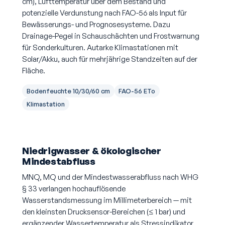
cm), Lufttemperatur über dem Bestand und
potenzielle Verdunstung nach FAO-56 als Input für
Bewässerungs- und Prognosesysteme. Dazu
Drainage-Pegel in Schauschächten und Frostwarnung
für Sonderkulturen. Autarke Klimastationen mit
Solar/Akku, auch für mehrjährige Standzeiten auf der
Fläche.
Bodenfeuchte 10/30/60 cm
FAO-56 ETo
Klimastation
Niedrigwasser & ökologischer
Mindestabfluss
MNQ, MQ und der Mindestwasserabfluss nach WHG
§ 33 verlangen hochauflösende
Wasserstandsmessung im Millimeterbereich — mit
den kleinsten Drucksensor-Bereichen (≤ 1 bar) und
ergänzender Wassertemperatur als Stressindikator