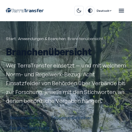
Deutsch
Start
/
Anwendungen & Branchen
/
Branchenübersicht
Branchenübersicht
Wer TerraTransfer einsetzt — und mit welchem
Norm- und Regelwerk-Bezug. Acht
Einsatzfelder von Behörden über Verbände bis
zur Forschung, jeweils mit den Stichworten, an
denen behördliche Vergaben hängen.
Wasserverbände
Talsperrenbetreiber
Bergbau-Nachsorge