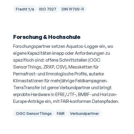
Fracht t/a
ISO 7027
DIN 19700-11
Forschung & Hochschule
Forschungspartner setzen Aquatos-Logger ein, wo
eigene Kapazitäten knapp oder Anforderungen zu
spezifisch sind: offene Schnittstellen (OGC
SensorThings, ZRXP, CSV), Messketten für
Permafrost- und limnologische Profile, autarke
Klimastationen für mehrjährige Feldkampagnen.
TerraTransfer ist gerne Verbundpartner und bringt
erprobte Hardware in EFRE/JTF-, BMBF- und Horizon-
Europe-Anträge ein, mit FAIR-konformen Datenpfaden.
OGC SensorThings
FAIR
Verbundpartner