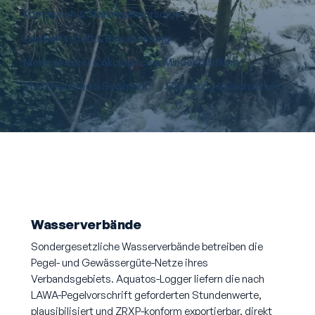
Kommunen & Starkregenvorsorge
Landwirtschaft & Bewässerung
Niedrigwasser & ökologischer Mindestabfluss
Stofffrachten & Sediment
Forschung & Hochschule
Wasserverbände
Sondergesetzliche Wasserverbände betreiben die
Pegel- und Gewässergüte-Netze ihres
Verbandsgebiets. Aquatos-Logger liefern die nach
LAWA-Pegelvorschrift geforderten Stundenwerte,
plausibilisiert und ZRXP-konform exportierbar, direkt