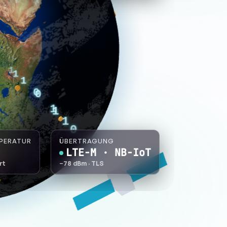
PERATUR
ÜBERTRAGUNG
LTE-M · NB-IoT
rt
-78 dBm
· TLS