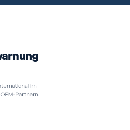
warnung
ternational im
nd OEM-Partnern.