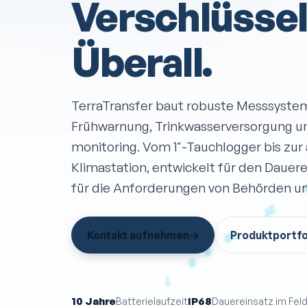
Verschlüssel
Überall.
TerraTransfer baut robuste Messsyste
Frühwarnung, Trinkwasser­versorgung 
monitoring. Vom 1"-Tauchlogger bis zur
Klimastation, entwickelt für den Dauer­
für die Anforderungen von Behörden un
Kontakt aufnehmen
→
Produktportfo
10 Jahre
IP68
Batterielaufzeit
Dauereinsatz im Fel