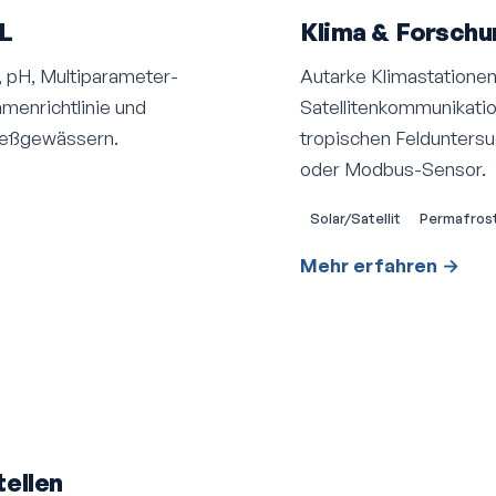
L
Klima & Forschu
t, pH, Multiparameter-
Autarke Klima­stationen
en­richtlinie und
Satelliten­kommunikati
ließgewässern.
tropischen Feldunters
oder Modbus-Sensor.
Solar/Satellit
Permafrost
Mehr erfahren →
ellen