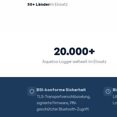
30+ Länder
im Einsatz
20.000+
Aquatos-Logger weltweit im Einsatz
BSI-konforme Sicherheit
Bi
TLS-Transportverschlüsselung,
Li
signierte Firmware, PIN-
Lo
geschützter Bluetooth-Zugriff.