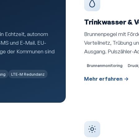
Trinkwasser & 
in Echtzeit, autonom
Brunnenpegel mit Förd
SMS und E-Mail. EU-
Verteilnetz, Trübung u
rge der Kommunen sind
Ausgang. Pulszähler-Ad
Brunnenmonitoring
Druck
ung
LTE-M Redundanz
Mehr erfahren →