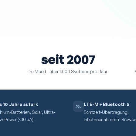
seit 2007
im Markt · über 1.000 Systeme pro Jahr
s 10 Jahre autark
LTE-M + Bluetooth 5
thium-Batterien, Solar, Ultra-
Echtzeit-Übertragung,
w-Power (<10 µA).
Inbetriebnahme im Browse