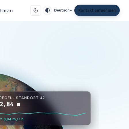
ehmen
Kontakt aufnehmen
Deutsch
PEGEL · STANDORT 42
2,84
m
↑ 0,04 m / 1 h