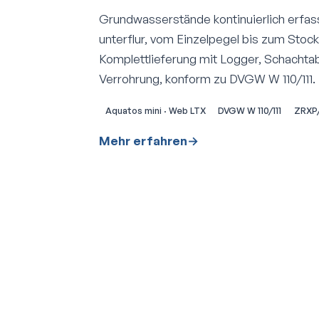
Grundwasserstände kontinuierlich erfas
unterflur, vom Einzelpegel bis zum Stoc
Komplettlieferung mit Logger, Schacht
Verrohrung, konform zu DVGW W 110/111.
Aquatos mini · Web LTX
DVGW W 110/111
ZRXP
Mehr erfahren
→