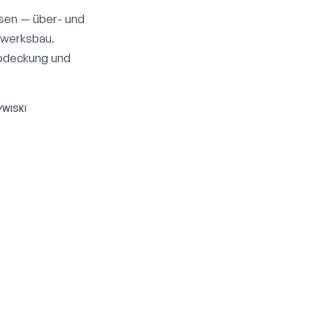
sen — über- und
kwerksbau.
abdeckung und
/WISKI