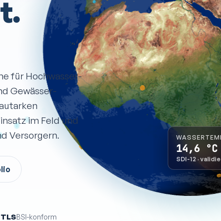
t.
me für Hochwasser-
und Gewässer­
 autarken
einsatz im Feld und
d Versorgern.
WASSERTEM
14,6
°C
SDI-12 · validie
lio
TLS
d
BSI-konform