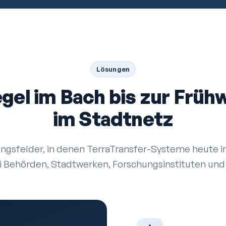
Lösungen
gel im Bach bis zur Früh
im Stadtnetz
gs­felder, in denen TerraTransfer-Systeme heute in
ei Behörden, Stadtwerken, Forschungs­instituten u