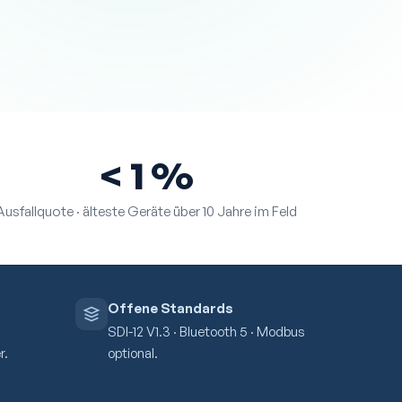
< 1 %
Ausfallquote · älteste Geräte über 10 Jahre im Feld
Offene Standards
SDI-12 V1.3 · Bluetooth 5 · Modbus
r.
optional.